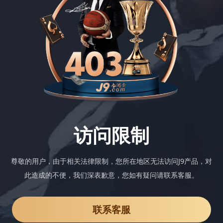
访问限制
尊敬的用户，由于相关法律限制，您所在地区无法访问J9产品，对
此造成的不便，我们深表歉意，您如有疑问请联系客服。
联系客服