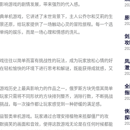
影响游戏的剧情发展，带来强烈的代入感。
20
典单机游戏，它讲述了末世背景下，主人公乔尔和艾莉的生
原
20
景还原，给玩家提供了一场触动心灵的冒险旅程。每一个选
单纯的娱乐，而是一场心理和情感的洗礼。
剑
攻
20
戏往往以简单而富有挑战性的玩法，成为玩家放松心情的好
凤
潜
在轻松愉快的环境下进行思考和解谜，既能获得成就感，又
20
全
游戏历史上最具影响力的作品之一，俄罗斯方块凭借其简单
指
玩家只需将不同形状的方块排列整齐，消除行数，不断挑战
20
挑战，每一次操作都让玩家感觉到一种舒缓的满足感。
侠
益智类单机游戏。玩家通过合理安排植物来抵御僵尸的攻
探
20
默搞笑的画面和音效，使得这款游戏无论是在任何时候都能