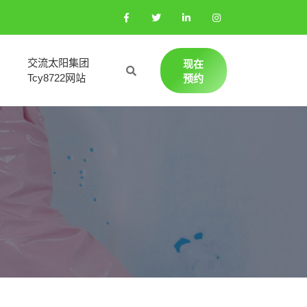
交流太阳集团
现在
Tcy8722网站
预约