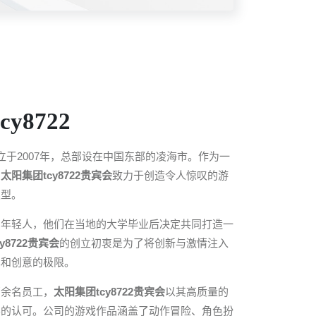
y8722
立于2007年，总部设在中国东部的凌海市。作为一
，
太阳集团tcy8722贵宾会
致力于创造令人惊叹的游
类型。
的年轻人，他们在当地的大学毕业后决定共同打造一
y8722贵宾会
的创立初衷是为了将创新与激情注入
术和创意的极限。
百余名员工，
太阳集团tcy8722贵宾会
以其高质量的
界的认可。公司的游戏作品涵盖了动作冒险、角色扮