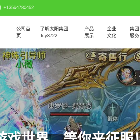
+13594780452
公司首
了解太阳集团
产品
企业
集团
页
Tcy8722
展示
文化
服务
你的英雄一起，征战每
游戏世界，等你来征服