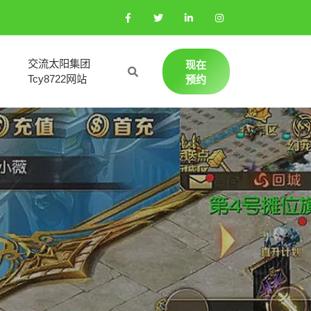
交流太阳集团
现在
Tcy8722网站
预约
一场战
！