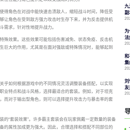
九
使得角色在对战中能快速击溃敌人，缩短战斗时间，降低受
副
20
够让角色在受到敌方强力攻击时生存下来，并为反击提供机
斗需求，针对性地提升战力。
为
法
特殊效果。这些效果可能包括伤害减免、状态免疫、反击机
20
生巨大的作用，尤其是在面对强敌或特殊情况时，能够起到
和
集
20
刘
关乎如何根据游戏中的不同情况灵活调整装备搭配，以实现
友
职业特点和战斗风格，选择最适合的套装。例如，对于坦克
20
，而对于输出型角色，则可以选择提升攻击力与暴击率的套
装的“套装效果”。许多霸主套装会在玩家佩戴一定数量的装备
备的属性加成更为强大。因此，合理选择和搭配不同部位的