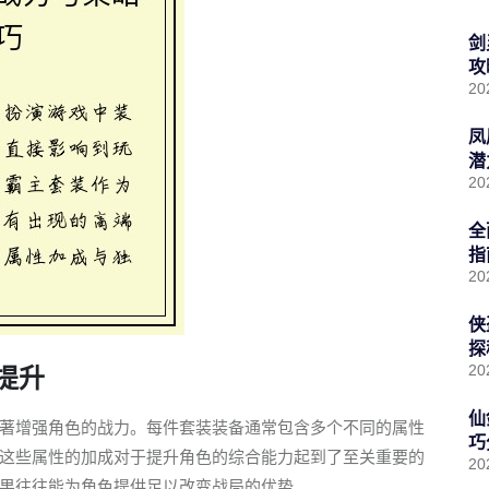
剑
攻
20
凤
潜
20
全
指
20
侠
探
20
提升
仙
著增强角色的战力。每件套装装备通常包含多个不同的属性
巧
这些属性的加成对于提升角色的综合能力起到了至关重要的
20
果往往能为角色提供足以改变战局的优势。