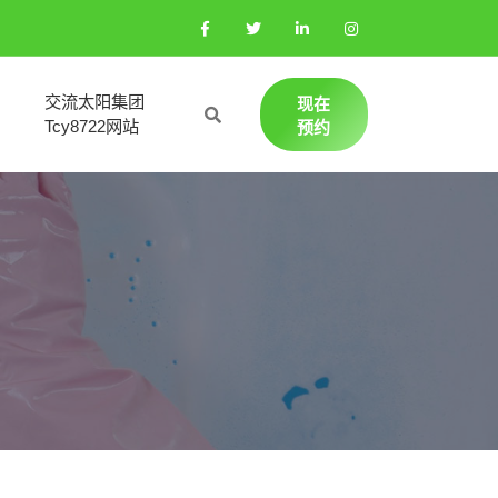
交流太阳集团
现在
Tcy8722网站
预约