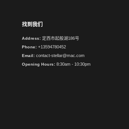
找到我们
定西市起般湖186号
Address:
+13594780452
Phone:
contact-stellar@mac.com
Email:
8:30am - 10:30pm
Opening Hours: