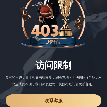
访问限制
尊敬的用户，由于相关法律限制，您所在地区无法访问J9产品，对
此造成的不便，我们深表歉意，您如有疑问请联系客服。
联系客服