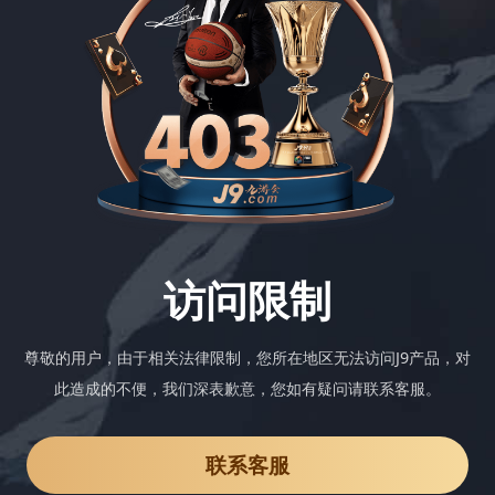
访问限制
尊敬的用户，由于相关法律限制，您所在地区无法访问J9产品，对
此造成的不便，我们深表歉意，您如有疑问请联系客服。
联系客服