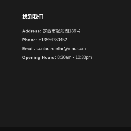
找到我们
定西市起般湖186号
Address:
+13594780452
Phone:
contact-stellar@mac.com
Email:
8:30am - 10:30pm
Opening Hours: