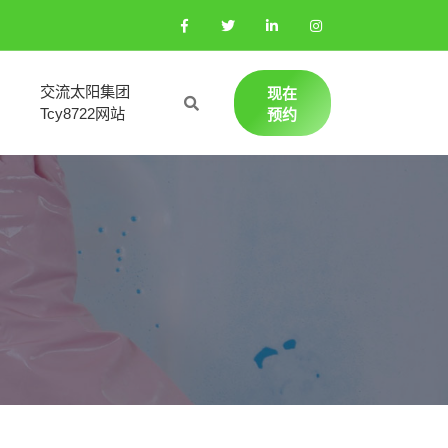
交流太阳集团
现在
Tcy8722网站
预约