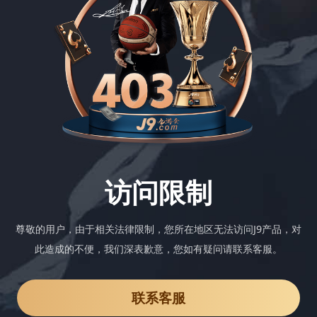
访问限制
尊敬的用户，由于相关法律限制，您所在地区无法访问J9产品，对
此造成的不便，我们深表歉意，您如有疑问请联系客服。
联系客服