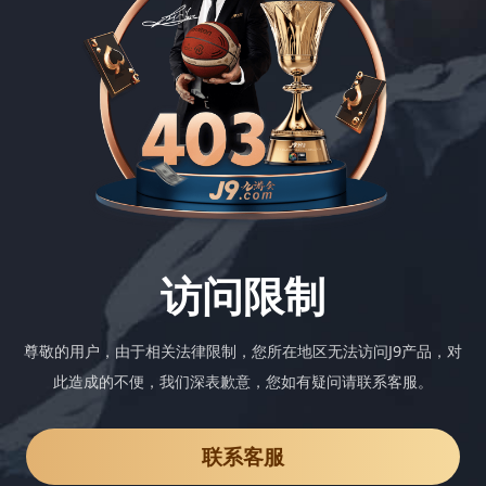
访问限制
尊敬的用户，由于相关法律限制，您所在地区无法访问J9产品，对
此造成的不便，我们深表歉意，您如有疑问请联系客服。
联系客服